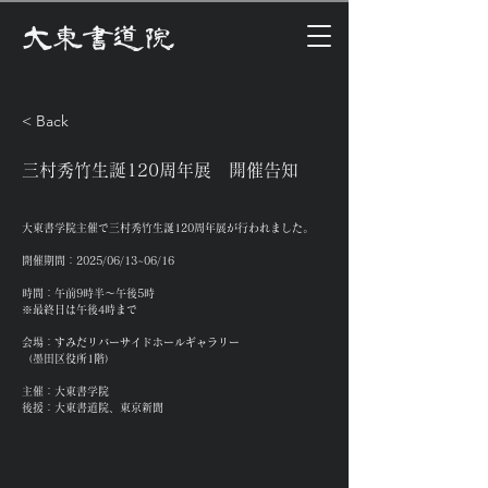
大東書道院
< Back
三村秀竹生誕120周年展 開催告知
大東書学院主催で三村秀竹生誕120周年展が行われました。
開催期間：2025/06/13~06/16
時間：午前9時半～午後5時
※最終日は午後4時まで
会場：すみだリバーサイドホールギャラリー
（墨田区役所1階）
主催：大東書学院
後援：大東書道院、東京新聞