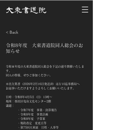
大東書道院
< Back
令和8年度 大東書道院同人総会のお
知らせ
令和８年度の大東書道院同人総会を下記の通り開催いたしま
す。
同人の皆様、ぜひご参加ください。
※出欠葉書（2026年2月16日発送済）は3/10迄事務局へ
お返事いただけますようよろしくお願いいたします。
日時：令和8年4月5日（日）13時〜
場所：墨田区曳舟文化センター2階
議題：
	・令和7年度　事業・決算報告
	・令和8年度　事業計画
	・令和8年度　予算案
	・規約改定　変更点等
	・第75回大東展　日程・人事等